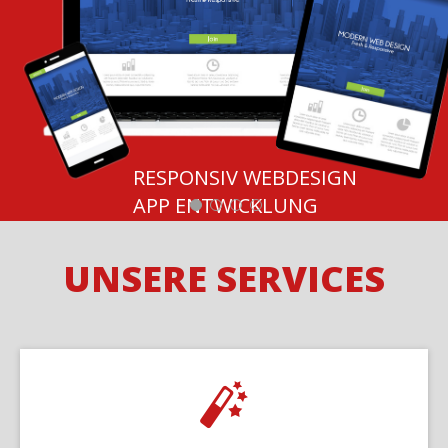
Grafikdesign
RESPONSIV WEBDESIGN
Broschüren
Kataloge
APP ENTWICKLUNG
Prospekte
SEO SUCHMASCHINENOPTIMIER
Flyer | Faltblätter
Geschäftsausstattung
UNSERE SERVICES